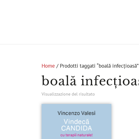
Home
/ Prodotti taggati “boală infecțioasă”
boală infecțioa
Visualizzazione del risultato